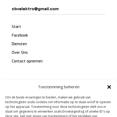
cbvelektro@gmail.com
Start
Facebook
Diensten
Over Ons
Contact opnemen
Toestemming beheren
Copyright © 2026 CBV Groep. Alle rechten
Om de beste ervaringen te bieden, maken we gebruik van
voorbehouden.
technologieën zoals cookies om informatie op te slaan en/of te openen
op het apparaat. Toestemming voor deze technologieën stelt ons in
Cookies Beleid
/
Voorwaarden en condities
staat om gegevens te verwerken zoals browsegedrag of unieke ID's op
deze site. Het niet geven van toestemming of het intrekken van